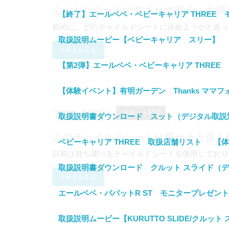
ふんわりシートに包まれて安心、大満
【終了】エールベベ・ベビーキャリア THREE
初めに、どのチャイルドシートに決めようかと迷って
取扱説明ムービー【ベビーキャリア スリー】
続きを見る
【第2弾】エールベベ・ベビーキャリア THRE
【体験イベント】有明ガーデン Thanks マ
2013年
7月29日
クルットNT2
取扱説明書ダウンロード スット（デジタル取説
このチャイルドシートに乗せると良く
ベビーキャリア THREE 取扱店舗リスト
【体
以前は持ち運べるチャイルドシートを使用しておりま
取扱説明書ダウンロード クルット スライド（
続きを見る
エールベベ・パパットR ST モニタープレゼン
取扱説明ムービー【KURUTTO SLIDE/クルット