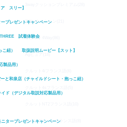
3wayクッションプレミアム(28)
リア スリー】
3Wayクッション(21)
タープレゼントキャンペーン
THREE 試着体験会
ギュット4Way(86)
っこ紐）
取扱説明ムービー【スット】
Agピュア(18)
応製品用）
クルット4iフランス語(6)
ぽーと和泉店（チャイルドシート・抱っこ紐）
クルット4sフランス語(5)
ライド（デジタル取説対応製品用）
クルットNT2フランス語(10)
）
スイングムーンフランス語(8)
 モニタープレゼントキャンペーン