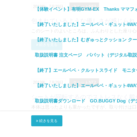
2013年
7月29日
クルットNT2
【体験イベント】有明GYM-EX Thanks 
包まれているような優しさが感じられ
【終了いたしました】エールベベ・ギュット4WA
このシートのよいところは、ふんわりとした座り心地
【終了いたしました】むぎゅっとクッション ク
続きを見る
取扱説明書 注文ページ パパット（デジタル取
【終了】エールベベ・クルットスライド モニタ
2013年
7月29日
クルットNT2
【終了いたしました】エールベベ・ギュット4WA
シートが回転するのでストレスなく載
取扱説明書ダウンロード GO.BUGGY Dog（
本体は思ったよりも重かったですが、取り付けは口コ
続きを見る