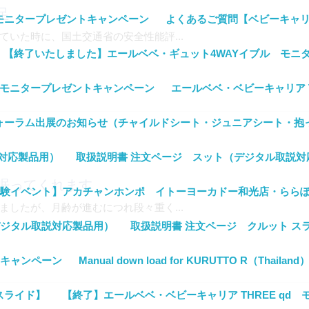
足
 モニタープレゼントキャンペーン
よくあるご質問【ベビーキャ
いた時に、国土交通省の安全性能評...
【終了いたしました】エールベベ・ギュット4WAYイブル モニ
E モニタープレゼントキャンペーン
エールベベ・ベビーキャリア 
マフォーラム出展のお知らせ（チャイルドシート・ジュニアシート・抱
対応製品用）
取扱説明書 注文ページ スット（デジタル取説対
眠ってくれます
験イベント】アカチャンホンポ イトーヨーカドー和光店・らら
したが、月齢が進むにつれ段々重く...
デジタル取説対応製品用）
取扱説明書 注文ページ クルット ス
トキャンペーン
Manual down load for KURUTTO R（Thailand
 スライド】
【終了】エールベベ・ベビーキャリア THREE qd