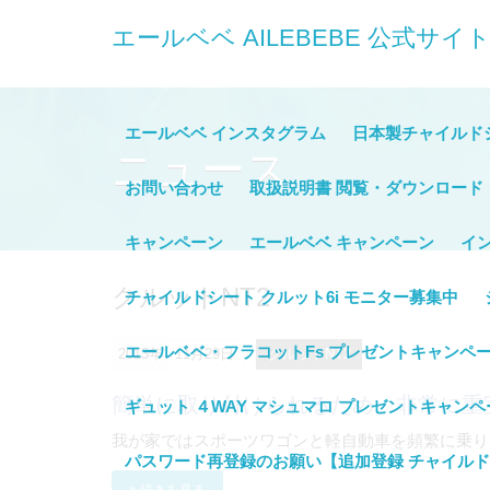
エールベベ AILEBEBE 公
エールベベ インスタグラム
日本製チャイルド
ニュース
お問い合わせ
取扱説明書 閲覧・ダウンロード
キャンペーン
エールベベ キャンペーン
イ
クルットNT2
チャイルドシート クルット6i モニター募集中
エールベベ・フラコットFs プレゼントキャンペ
2013年
11月29日
クルットNT2
簡単に取り付けられるため、非常に重
ギュット ４WAY マシュマロ プレゼントキャンペ
我が家ではスポーツワゴンと軽自動車を頻繁に乗り分
パスワード再登録のお願い【追加登録 チャイル