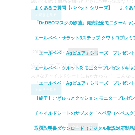
店頭で初めて商品を触ったときに説明を読まなくても
よくあるご質問【パパット シリーズ】
よくあ
続きを見る
「Dr.DEOマスクの除菌」発売記念モニターキャ
エールベベ・サラット3ステップ クワトロプレ
2013年
7月29日
クルットNT2
「エールベベ・Agピュア」シリーズ プレゼン
安心して子供を預けられるチャイルド
エールベベ・クルットR モニタープレゼントキャ
大きなチャイルドシートにもかかわらず、こんなに簡
「エールベベ・Agピュア」シリーズ プレゼン
続きを見る
【終了】むぎゅっとクッション モニタープレゼ
チャイルドシートのサブスク「ベベ育（ベベスク
2013年
7月29日
クルットNT2
取扱説明書ダウンロード（デジタル取説対応製品