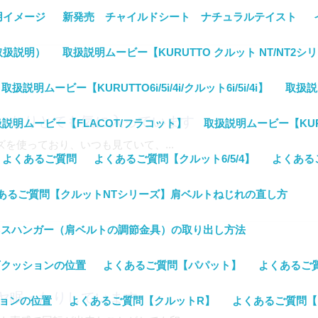
用イメージ
新発売 チャイルドシート ナチュラルテイスト
取扱説明）
取扱説明ムービー【KURUTTO クルット NT/NT2シ
取扱説明ムービー【KURUTTO6i/5i/4i/クルット6i/5i/4i】
取扱説明
になりとても気に入っています
説明ムービー【FLACOT/フラコット】
取扱説明ムービー【KUR
を使っており、いつも見ていて、...
よくあるご質問
よくあるご質問【クルット6/5/4】
よくある
あるご質問【クルットNTシリーズ】肩ベルトねじれの直し方
ネスハンガー（肩ベルトの調節金具）の取り出し方法
下クッションの位置
よくあるご質問【パパット】
よくあるご
ヤ眠ったりしています
ションの位置
よくあるご質問【クルットR】
よくあるご質問【