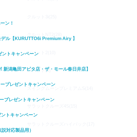
クルット3i(25)
ペーン！
クルットNT2(28)
KURUTTO6i Premium Airy 】
パパット2(10)
レゼントキャンペーン
ポ 新潟亀田アピタ店・ザ・モール春日井店】
パパット(3)
ニタープレゼントキャンペーン
スイングムーンプレミアムS(14)
タープレゼントキャンペーン
サラットクルーズ4S(15)
ゼントキャンペーン
サラットクルーズハイバック(17)
取説対応製品用）