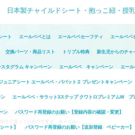
式サイト 日本製チャイルドシート・抱っこ紐・
シート
エールベベとは
エールベベセーフティ
エールベベ
交換パーツ・商品リスト
トリプル特典
新生児からのチャ
ンスタグラム キャンペーン
エールベベ キャンペーン
エール
ジュニアシート エールベベ・パパット２ プレゼントキャンペーン
ーン
エールベベ・サラット3ステップ クワトロプレミアムW プ
宝しています
ーン
パスワード再登録のお願い【登録内容の確認・変更】
けて使っているのですが、チャイル...
ドシート】
パスワード再登録のお願い【追加登録 ベビーカー】