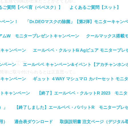
直感で回転が出来たことがとても印...
るご質問【ベベ育（ベベスク）】
よくあるご質問【スット】
ンペーン！
「Dr.DEOマスクの除菌」【第2弾】モニターキャン
ミアムW モニタープレゼントキャンペーン
クールマックス搭載モデル【
トキャンペーン
エールベベ・クルット6i Agピュア モニタープ
シートです
ンペーン
エールベベ キャンペーン&イベント【アカチャンホン
単に取り付けられるとは正直思って...
トキャンペーン
ギュット ４WAY マシュマロ カバーセット モ
ントキャンペーン
【終了】エールベベ・クルットR 2023 モニ
）」
【終了しました】エールベベ・パパットR モニタープレ
用）
適合表ダウンロード
取扱説明書 注文ページ（デジタル