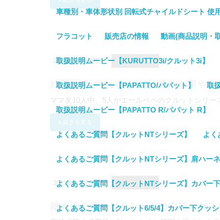
続きを見る
車種別・車体形状別 回転式チャイルドシート 使
フラコット
販売店の情報
動画(商品説明・
取扱説明ムービー【KURUTTO3i/クルット3i】
2013年
7月29日
クルットNT2
綺麗なワインレッドで、車内が華やか
取扱説明ムービー【PAPATTO/パパット】
取扱
ママ友10人中、5人がエールベベのクルットシリーズ
取扱説明ムービー【PAPATTO R/パパット R】
続きを見る
よくあるご質問【クルットNTシリーズ】
よく
よくあるご質問【クルットNTシリーズ】肩ハー
よくあるご質問【クルットNTシリーズ】カバー
2013年
7月29日
クルットNT2
娘も泣く事もなくシートの中でスヤス
よくあるご質問【クルット6/5/4】カバー下クッ