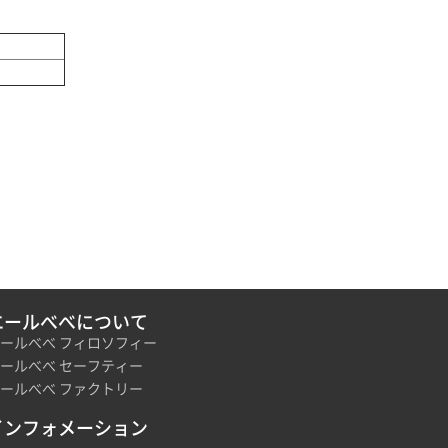
エールべべについて
ールべべ フィロソフィー
ールべべ セーフティー
ールべべ ファクトリー
インフォメーション