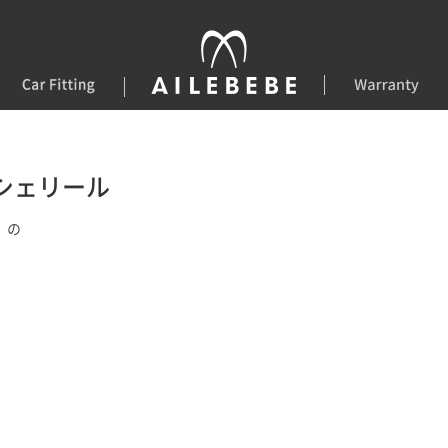
シェリール
』の