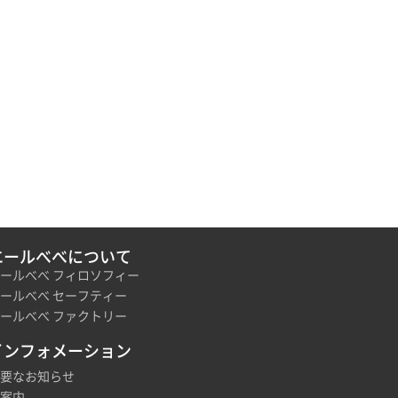
エールべべについて
ールべべ フィロソフィー
ールべべ セーフティー
ールべべ ファクトリー
インフォメーション
要なお知らせ
案内