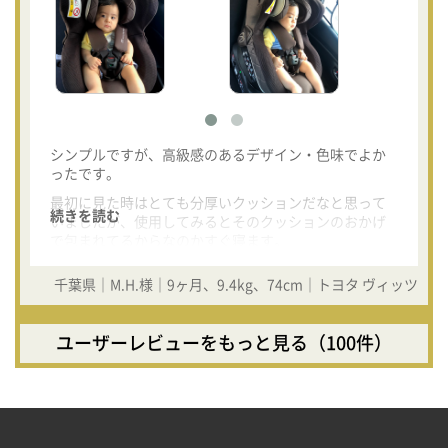
シンプルですが、高級感のあるデザイン・色味でよか
ったです。
最初に見た時はとても分厚いクッションだなと思って
続きを読む
いましたが、使用してみるとそのクッションのおかげ
で包まれてるからなのかすぐ寝ます。
また、ジャンピングハーネスがとてもいいです。
千葉県｜M.H.様｜9ヶ月、9.4kg、74cm｜トヨタ ヴィッツ
1人で乗せる時は肩ベルトが邪魔になることも多々ある
ので、小さなことですがイライラポイントの解消で
す。
ユーザーレビューをもっと見る（100件）