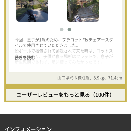
今回、息子が1歳のため、フラコットFfs チェアースタ
イルで使用させていただきました。
段ボールで梱包されて郵送されて来た時は、コットス
タイルであり、子供が寝る場所はフラットで、息子が
続きを読む
新生児期であれば、是非使ってみたかったです。
デザインも可愛く素材も柔らかく、コクーンシェード
がぴったり閉まるので特に冬場は、赤ちゃんを寒さか
山口県/S.N様/1歳、8.9kg、71.4cm
ら守ることができるのでとても良いと思いました。
チェアースタイルで1番いいと思ったのは、たくさんの
ユーザーレビューをもっと見る（100件）
荷物を入れられるカンガルーダブルポケットです。
前のかごは小物、後ろに大きなリュックが入ったの
で、とてもびっくりしました。
他のベビーカーにない素晴らしい点なので、もっとホ
ームページなどに詳しく記載しても良い点だと思いま
した。
インフォメーション