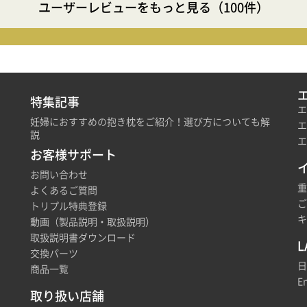
ユーザーレビューをもっと見る（100件）
特集記事
エ
妊婦におすすめの抱き枕をご紹介！選び方についても解
エ
説
エ
お客様サポート
お問い合わせ
重
よくあるご質問
ご
トリプル特典登録
キ
動画（製品説明・取扱説明）
取扱説明書ダウンロード
L
交換パーツ
日
商品一覧
En
取り扱い店舗