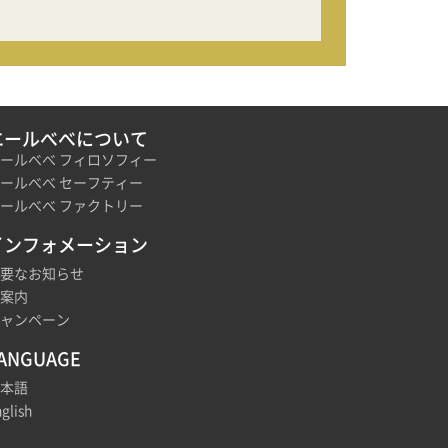
エールべべについて
ールべべ フィロソフィー
ールべべ セーフティー
ールべべ ファクトリー
インフォメーション
要なお知らせ
案内
ャンペーン
ANGUAGE
本語
glish