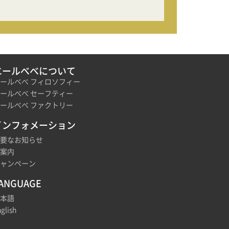
能です。
エールべべについて
ールべべ フィロソフィー
ールべべ セーフティー
ールべべ ファクトリー
インフォメーション
要なお知らせ
案内
ャンペーン
ANGUAGE
本語
glish