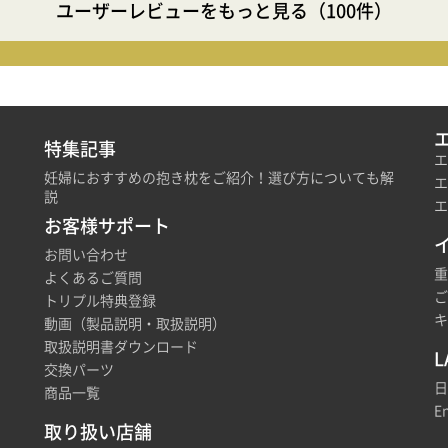
ャイルドシートを取り付けていますが、どちらからでも乗せ降ろしが可
ユーザーレビューをもっと見る（100件）
ので、車内シェードでは防ぎきれない日差しを遮ってくれます。
特集記事
エ
妊婦におすすめの抱き枕をご紹介！選び方についても解
エ
説
エ
お客様サポート
お問い合わせ
重
よくあるご質問
ご
トリプル特典登録
キ
動画（製品説明・取扱説明）
取扱説明書ダウンロード
L
交換パーツ
日
商品一覧
En
取り扱い店舗