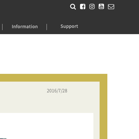
2016/7/28
。