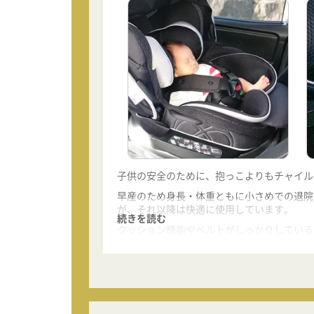
子供の安全のために、抱っこよりもチャイル
早産のため身長・体重ともに小さめでの退院
が、それ以降は快適に使用しています。
続きを読む
クッション機能やベルトがしっかりしている
特に肩ベルト裏側のノンスリップ加工が体の
ただし、長さを調節するボタンは操作しにく
改善していただきたい点です。
乗せ降ろしについても、名前の通り左右どち