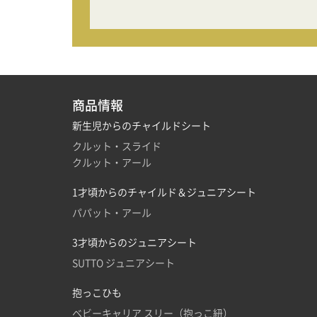
助手席側にはジュニアシート、運転席側にチ
日除けも大きく、子供を完全に覆ってくれる
紫外線カットに重宝しています。
商品情報
新生児からのチャイルドシート
クルット・スライド
クルット・アール
1才頃からのチャイルド＆ジュニアシート
パパット・アール
3才頃からのジュニアシート
SUTTO ジュニアシート
抱っこひも
ベビーキャリア スリー（抱っこ紐）