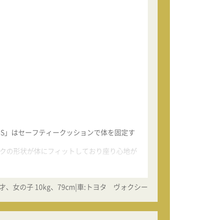
S」はセーフティークッションで体を固定す
クの形状が体にフィットしており座り心地が
、女の子 10kg、79cm|車:トヨタ ヴォクシー