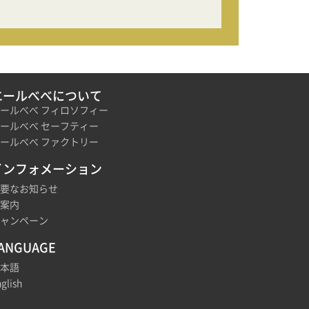
エールべべについて
ールべべ フィロソフィー
ールべべ セーフティー
ールべべ ファクトリー
インフォメーション
要なお知らせ
案内
ャンペーン
ANGUAGE
本語
glish