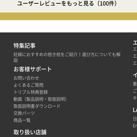
ユーザーレビューをもっと見る（100件）
特集記事
エ
妊婦におすすめの抱き枕をご紹介！選び方についても解
エ
説
エ
お客様サポート
お問い合わせ
重
よくあるご質問
ご
トリプル特典登録
キ
動画（製品説明・取扱説明）
取扱説明書ダウンロード
L
交換パーツ
日
商品一覧
En
取り扱い店舗