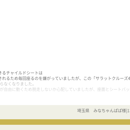
きるチャイルドシートは
されるため毎回座るのを嫌がっていましたが、この「サラットクルーズ4
らなくなりました。
が自由に動くため脱走しないか心配していましたが、座面とシートバッ
埼玉県 みなちゃんぱぱ様|1才