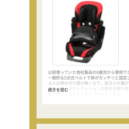
以前使っていた他社製品の0歳児から使用で
一般的な5点式ベルトで体がガッチリと固定
るため締め付け感が無くなり、座るのを嫌が
また、セーフティクッションの形状が腕や肩
続きを読む
良いのか、大人しく座ってくれています。