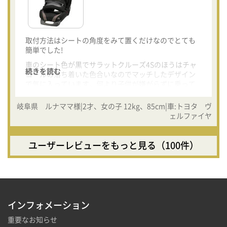
取付方法はシートの角度をみて置くだけなのでとても
簡単でした!
車のシート色が黒でサラットクルーズ4Sのほうはチャ
続きを読む
コールの落ち着いた色合いなのでマッチしたデザイン
で気に入っています。何より子供が嫌がらずに乗って
くれることに感動しています。大人と同じようにシー
トベルトをして、大人と同じ目線でいられるのがいい
岐阜県 ルナママ様|2才、女の子 12kg、85cm|車:トヨタ ヴ
みたいです。
ェルファイヤ
通気性も申し分ないですし、このまま大きくなっても
使えるので重宝すると思います。
ユーザーレビューをもっと見る（100件）
インフォメーション
重要なお知らせ