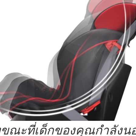
ขณะที่เด็กของคุณกำลังน