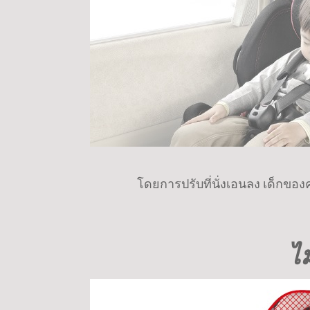
โดยการปรับที่นั่งเอนลง เด็กข
ไม