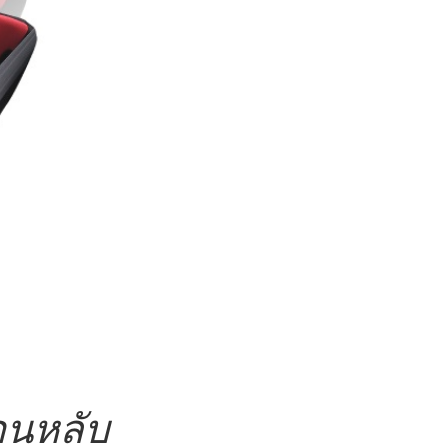
อนหลับ