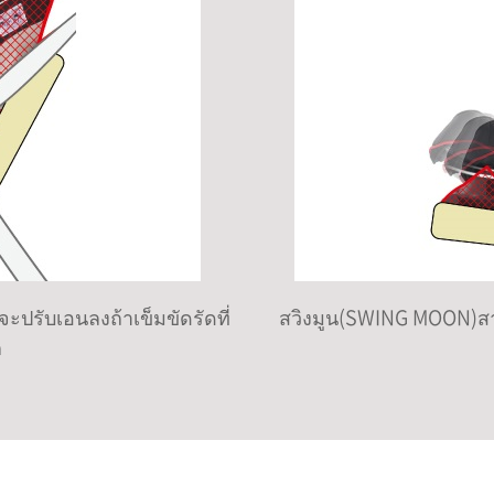
่จะปรับเอนลงถ้าเข็มขัดรัดที่
สวิงมูน(SWING MOON)
ก