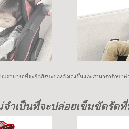
องคุณสามารถที่จะยึดศีรษะของตัวเองขึ้นและสามารถรักษ
่จำเป็นที่จะปล่อยเข็มขัดรัดที่น