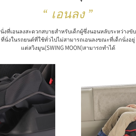
“ เอนลง ”
ี่นั่งที่เอนลงสะดวกสบายสำหรับเด็กผู้ซึ่งนอนหลับระหว่างขับข
ที่นั่งในรถยนต์ที่ใช้ทั่วไปไม่สามารถเอนลงขณะที่เด็กนั่งอยู่
แต่สวิงมูน(SWING MOON)สามารถทำได้