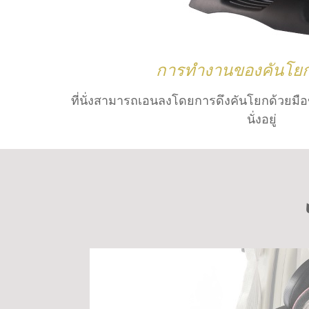
การทำงานของคันโยกอ
ที่นั่งสามารถเอนลงโดยการดึงคันโยกด้วยมือ
นั่งอยู่