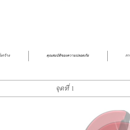
นั่งกว้าง
คุณสมบัติของความปลอดภัย
กา
จุดที่ 1