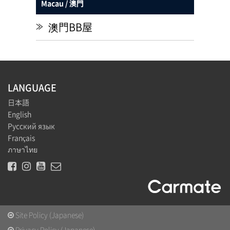
Macau / 澳門
澳門BB屋
≫
LANGUAGE
日本語
English
Русский язык
Français
ภาษาไทย
Site Policy (Japanese)