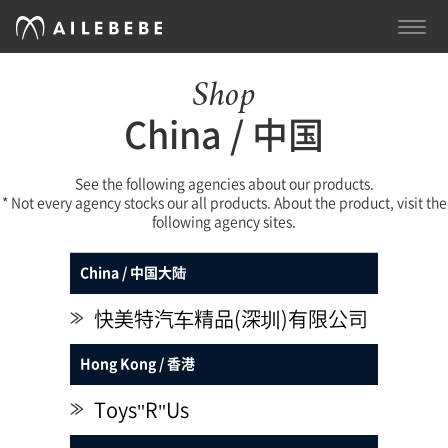
TOGG
NAVI
Shop
China / 中国
See the following agencies about our products.
* Not every agency stocks our all products. About the product, visit the
following agency sites.
China / 中国大陆
快美特汽车精品(深圳)有限公司
≫
Hong Kong / 香港
Toys"R"Us
≫